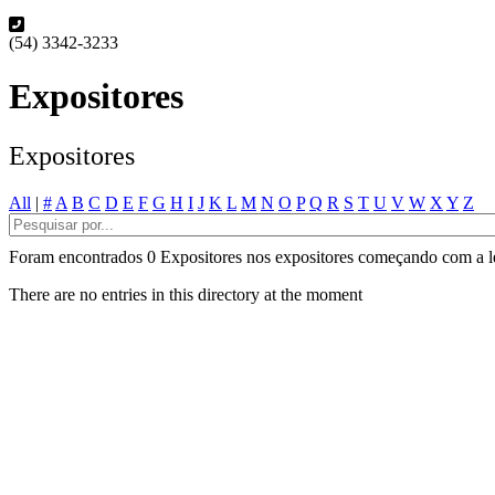
(54) 3342-3233
Expositores
Expositores
All
|
#
A
B
C
D
E
F
G
H
I
J
K
L
M
N
O
P
Q
R
S
T
U
V
W
X
Y
Z
Foram encontrados 0 Expositores nos expositores começando com a le
There are no entries in this directory at the moment