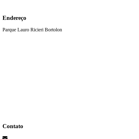
Endereço
Parque Lauro Ricieri Bortolon
Edições Anteriores
Administração Municipal
Telefones e Links Úteis
A cidade de Marau
Perguntas Frequentes
Soberanas da Feira
Comissão Organizadora
A ACIM
Contato