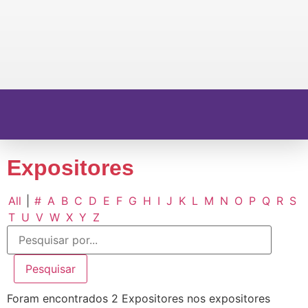
Expositores
All
|
#
A
B
C
D
E
F
G
H
I
J
K
L
M
N
O
P
Q
R
S
T
U
V
W
X
Y
Z
Foram encontrados 2 Expositores nos expositores