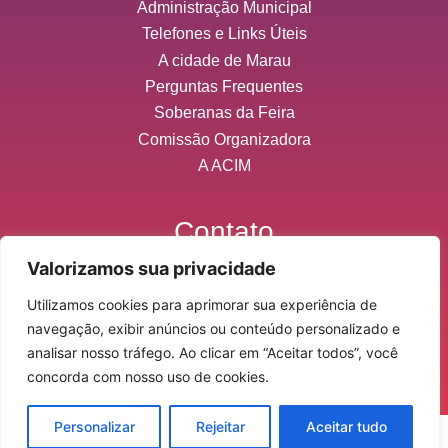
Administração Municipal
Telefones e Links Úteis
A cidade de Marau
Perguntas Frequentes
Soberanas da Feira
Comissão Organizadora
A ACIM
Contato
Valorizamos sua privacidade
contato@expomarau.com.br
Utilizamos cookies para aprimorar sua experiência de
(54) 3342-3233
navegação, exibir anúncios ou conteúdo personalizado e
analisar nosso tráfego. Ao clicar em “Aceitar todos”, você
concorda com nosso uso de cookies.
Personalizar
Rejeitar
Aceitar tudo
Desenvolvido por
L9WEB