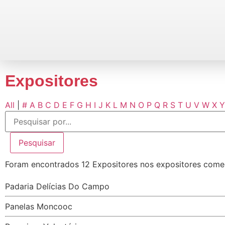
Expositores
All
|
#
A
B
C
D
E
F
G
H
I
J
K
L
M
N
O
P
Q
R
S
T
U
V
W
X
Y
Foram encontrados 12 Expositores nos expositores come
Padaria Delícias Do Campo
Panelas Moncooc