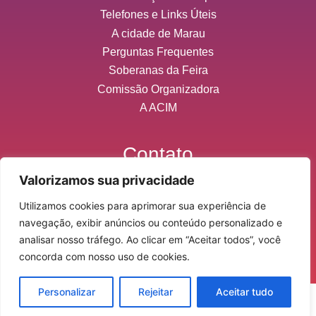
Telefones e Links Úteis
A cidade de Marau
Perguntas Frequentes
Soberanas da Feira
Comissão Organizadora
A ACIM
Contato
Valorizamos sua privacidade
contato@expomarau.com.br
Utilizamos cookies para aprimorar sua experiência de
(54) 3342-3233
navegação, exibir anúncios ou conteúdo personalizado e
analisar nosso tráfego. Ao clicar em “Aceitar todos”, você
concorda com nosso uso de cookies.
Personalizar
Rejeitar
Aceitar tudo
Desenvolvido por
L9WEB