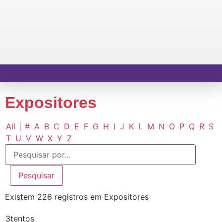
Expositores
All
|
#
A
B
C
D
E
F
G
H
I
J
K
L
M
N
O
P
Q
R
S
T
U
V
W
X
Y
Z
Existem 226 registros em Expositores
3tentos